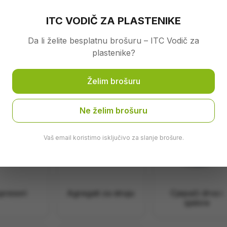
ITC VODIČ ZA PLASTENIKE
Da li želite besplatnu brošuru – ITC Vodič za
plastenike?
rne pile
Motori
Motokopačice
Želim brošuru
Ne želim brošuru
Vaš email koristimo isključivo za slanje brošure.
presori
Agregati za struju
Cjepači drva i
sjekire