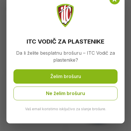
ITC VODIČ ZA PLASTENIKE
Da li želite besplatnu brošuru – ITC Vodič za
Samohodne
Kompresori
plastenike?
motokosačice
Želim brošuru
Ne želim brošuru
Vaš email koristimo isključivo za slanje brošure.