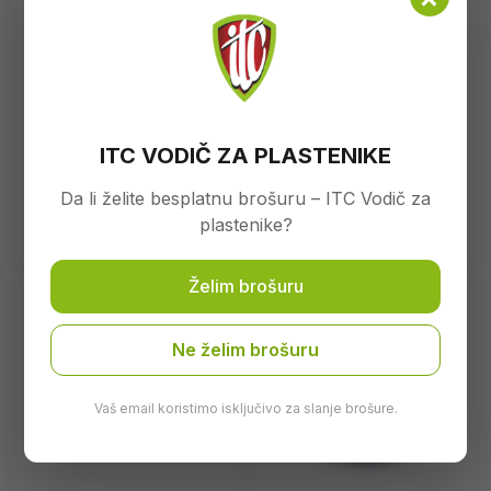
ITC VODIČ ZA PLASTENIKE
Da li želite besplatnu brošuru – ITC Vodič za
Samohodne
Kompresori
plastenike?
motokosačice
Želim brošuru
Ne želim brošuru
Vaš email koristimo isključivo za slanje brošure.