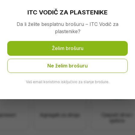
ITC VODIČ ZA PLASTENIKE
Da li želite besplatnu brošuru – ITC Vodič za
plastenike?
rne pile
Motori
Motokopačice
Želim brošuru
Ne želim brošuru
Vaš email koristimo isključivo za slanje brošure.
presori
Agregati za struju
Cjepači drva i
sjekire