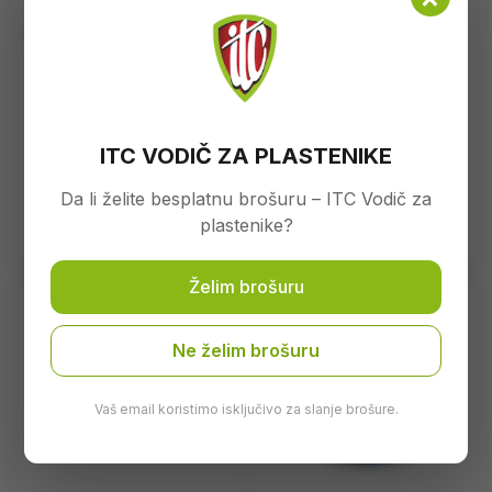
ITC VODIČ ZA PLASTENIKE
Da li želite besplatnu brošuru – ITC Vodič za
Samohodne
Kompresori
plastenike?
motokosačice
Želim brošuru
Ne želim brošuru
Vaš email koristimo isključivo za slanje brošure.