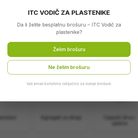
ITC VODIČ ZA PLASTENIKE
Da li želite besplatnu brošuru – ITC Vodič za
plastenike?
rne pile
Motori
Motokopačice
Želim brošuru
Ne želim brošuru
Vaš email koristimo isključivo za slanje brošure.
presori
Agregati za struju
Cjepači drva i
sjekire