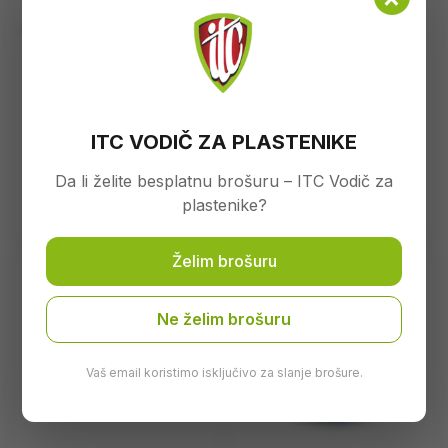
ITC VODIČ ZA PLASTENIKE
Da li želite besplatnu brošuru – ITC Vodič za
Samohodne
Kompresori
plastenike?
motokosačice
Želim brošuru
Ne želim brošuru
Vaš email koristimo isključivo za slanje brošure.