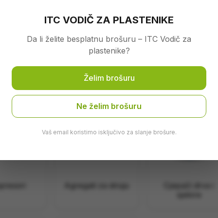
ITC VODIČ ZA PLASTENIKE
Da li želite besplatnu brošuru – ITC Vodič za
plastenike?
rne pile
Motori
Motokopačice
Želim brošuru
Ne želim brošuru
Vaš email koristimo isključivo za slanje brošure.
presori
Agregati za struju
Cjepači drva i
sjekire