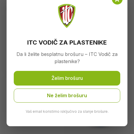
ITC VODIČ ZA PLASTENIKE
Da li želite besplatnu brošuru – ITC Vodič za
Samohodne
Kompresori
plastenike?
motokosačice
Želim brošuru
Ne želim brošuru
Vaš email koristimo isključivo za slanje brošure.