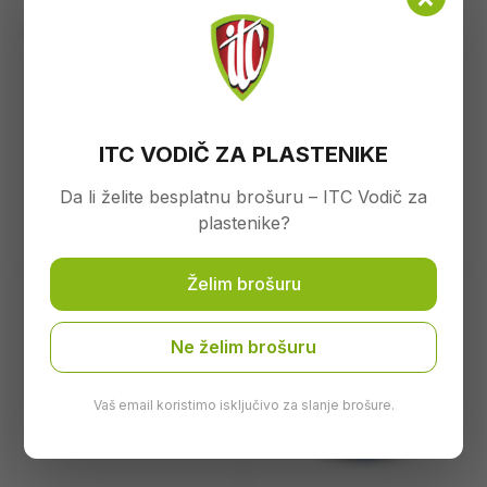
ITC VODIČ ZA PLASTENIKE
Da li želite besplatnu brošuru – ITC Vodič za
Samohodne
Kompresori
plastenike?
motokosačice
Želim brošuru
Ne želim brošuru
Vaš email koristimo isključivo za slanje brošure.