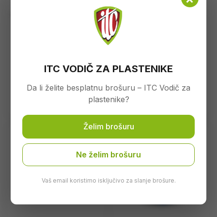
ITC VODIČ ZA PLASTENIKE
Da li želite besplatnu brošuru – ITC Vodič za
Samohodne
Kompresori
plastenike?
motokosačice
Želim brošuru
Ne želim brošuru
Vaš email koristimo isključivo za slanje brošure.