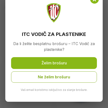
ITC VODIČ ZA PLASTENIKE
Da li želite besplatnu brošuru – ITC Vodič za
Samohodne
Kompresori
plastenike?
motokosačice
Želim brošuru
Ne želim brošuru
Vaš email koristimo isključivo za slanje brošure.