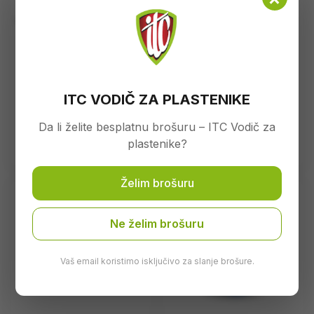
ITC VODIČ ZA PLASTENIKE
Da li želite besplatnu brošuru – ITC Vodič za
Samohodne
Kompresori
plastenike?
motokosačice
Želim brošuru
Ne želim brošuru
Vaš email koristimo isključivo za slanje brošure.