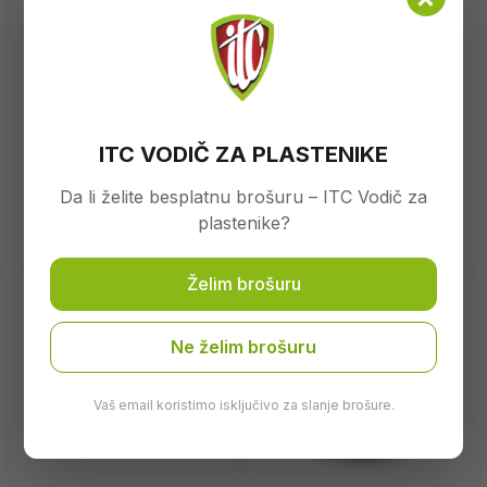
ITC VODIČ ZA PLASTENIKE
Da li želite besplatnu brošuru – ITC Vodič za
Samohodne
Kompresori
plastenike?
motokosačice
Želim brošuru
Ne želim brošuru
Vaš email koristimo isključivo za slanje brošure.