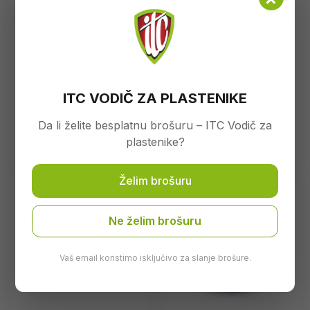
ITC VODIČ ZA PLASTENIKE
Da li želite besplatnu brošuru – ITC Vodič za
Samohodne
Kompresori
plastenike?
motokosačice
Želim brošuru
Ne želim brošuru
Vaš email koristimo isključivo za slanje brošure.