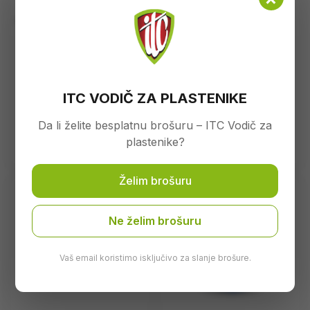
ITC VODIČ ZA PLASTENIKE
Da li želite besplatnu brošuru – ITC Vodič za
Samohodne
Kompresori
plastenike?
motokosačice
Želim brošuru
Ne želim brošuru
Vaš email koristimo isključivo za slanje brošure.