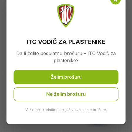
ITC VODIČ ZA PLASTENIKE
Da li želite besplatnu brošuru – ITC Vodič za
Samohodne
Kompresori
plastenike?
motokosačice
Želim brošuru
Ne želim brošuru
Vaš email koristimo isključivo za slanje brošure.