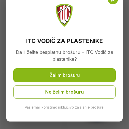
ITC VODIČ ZA PLASTENIKE
Da li želite besplatnu brošuru – ITC Vodič za
Samohodne
Kompresori
plastenike?
motokosačice
Želim brošuru
Ne želim brošuru
Vaš email koristimo isključivo za slanje brošure.