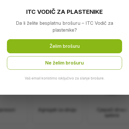
ITC VODIČ ZA PLASTENIKE
Da li želite besplatnu brošuru – ITC Vodič za
plastenike?
rne pile
Motori
Motokopačice
Želim brošuru
Ne želim brošuru
Vaš email koristimo isključivo za slanje brošure.
presori
Agregati za struju
Cjepači drva i
sjekire