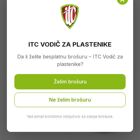
ITC VODIČ ZA PLASTENIKE
Da li želite besplatnu brošuru – ITC Vodič za
Samohodne
Kompresori
plastenike?
motokosačice
Želim brošuru
Ne želim brošuru
Vaš email koristimo isključivo za slanje brošure.