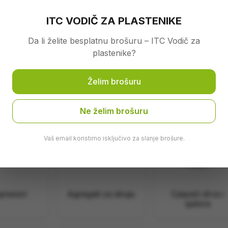
ITC VODIČ ZA PLASTENIKE
Da li želite besplatnu brošuru – ITC Vodič za
plastenike?
rne pile
Motori
Motokopačice
Želim brošuru
Ne želim brošuru
Vaš email koristimo isključivo za slanje brošure.
presori
Agregati za struju
Cjepači drva i
sjekire