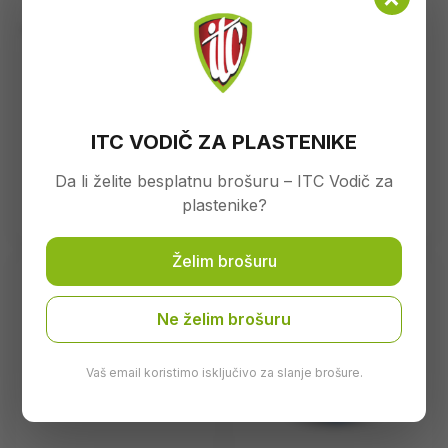
ITC VODIČ ZA PLASTENIKE
Da li želite besplatnu brošuru – ITC Vodič za
Samohodne
Kompresori
plastenike?
motokosačice
Želim brošuru
Ne želim brošuru
Vaš email koristimo isključivo za slanje brošure.