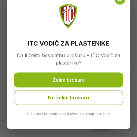
ITC VODIČ ZA PLASTENIKE
Da li želite besplatnu brošuru – ITC Vodič za
Samohodne
Kompresori
plastenike?
motokosačice
Želim brošuru
Ne želim brošuru
Vaš email koristimo isključivo za slanje brošure.