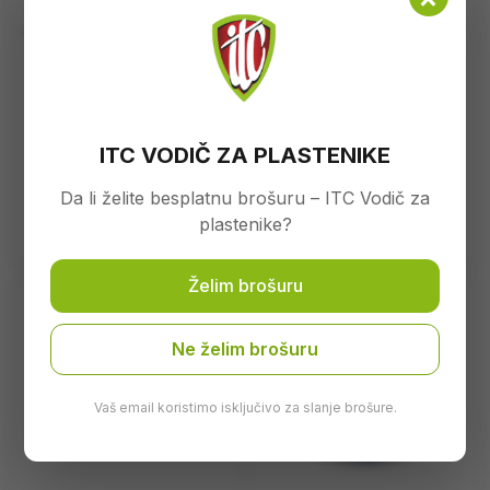
ITC VODIČ ZA PLASTENIKE
Da li želite besplatnu brošuru – ITC Vodič za
Samohodne
Kompresori
plastenike?
motokosačice
Želim brošuru
Ne želim brošuru
Vaš email koristimo isključivo za slanje brošure.