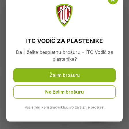
ITC VODIČ ZA PLASTENIKE
Da li želite besplatnu brošuru – ITC Vodič za
Samohodne
Kompresori
plastenike?
motokosačice
Želim brošuru
Ne želim brošuru
Vaš email koristimo isključivo za slanje brošure.