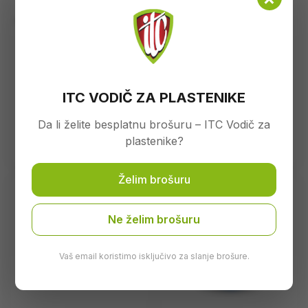
ITC VODIČ ZA PLASTENIKE
Da li želite besplatnu brošuru – ITC Vodič za
Samohodne
Kompresori
plastenike?
motokosačice
Želim brošuru
Ne želim brošuru
Vaš email koristimo isključivo za slanje brošure.