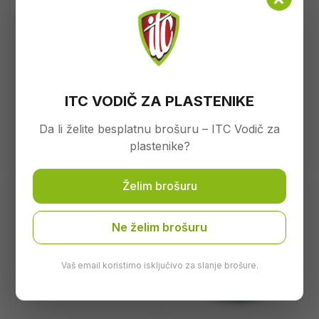
ITC VODIČ ZA PLASTENIKE
Da li želite besplatnu brošuru – ITC Vodič za
Samohodne
Kompresori
plastenike?
motokosačice
Želim brošuru
Ne želim brošuru
Vaš email koristimo isključivo za slanje brošure.