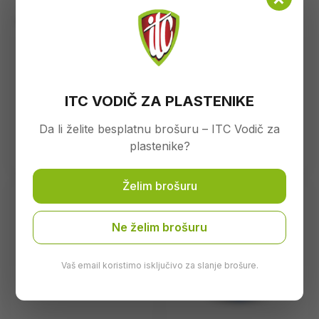
ITC VODIČ ZA PLASTENIKE
Da li želite besplatnu brošuru – ITC Vodič za
Samohodne
Kompresori
plastenike?
motokosačice
Želim brošuru
Ne želim brošuru
Vaš email koristimo isključivo za slanje brošure.