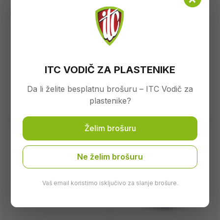
ITC VODIČ ZA PLASTENIKE
Da li želite besplatnu brošuru – ITC Vodič za
Samohodne
Kompresori
plastenike?
motokosačice
Želim brošuru
Ne želim brošuru
Vaš email koristimo isključivo za slanje brošure.