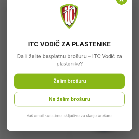
ITC VODIČ ZA PLASTENIKE
Da li želite besplatnu brošuru – ITC Vodič za
Samohodne
Kompresori
plastenike?
motokosačice
Želim brošuru
Ne želim brošuru
Vaš email koristimo isključivo za slanje brošure.