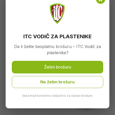
ITC VODIČ ZA PLASTENIKE
Da li želite besplatnu brošuru – ITC Vodič za
Samohodne
Kompresori
plastenike?
motokosačice
Želim brošuru
Ne želim brošuru
Vaš email koristimo isključivo za slanje brošure.