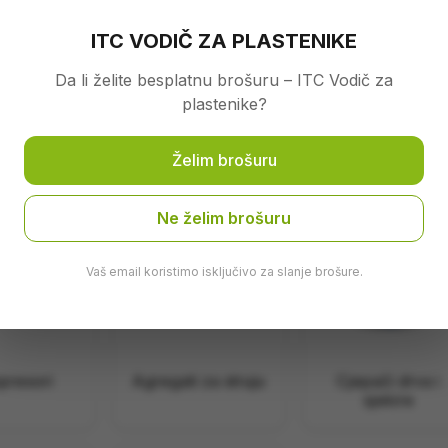
ITC VODIČ ZA PLASTENIKE
Da li želite besplatnu brošuru – ITC Vodič za
plastenike?
rne pile
Motori
Motokopačice
Želim brošuru
Ne želim brošuru
Vaš email koristimo isključivo za slanje brošure.
presori
Agregati za struju
Cjepači drva i
sjekire