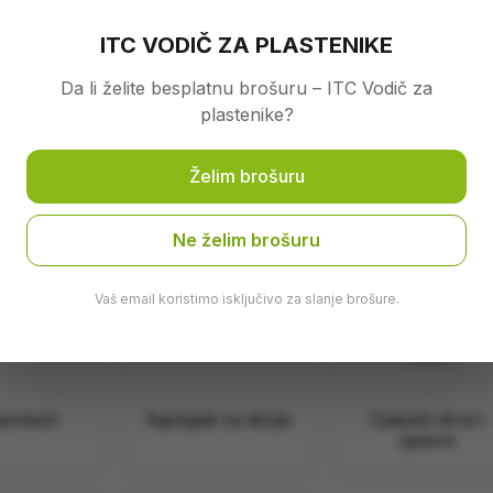
ITC VODIČ ZA PLASTENIKE
Da li želite besplatnu brošuru – ITC Vodič za
plastenike?
rne pile
Motori
Motokopačice
Želim brošuru
Ne želim brošuru
Vaš email koristimo isključivo za slanje brošure.
presori
Agregati za struju
Cjepači drva i
sjekire