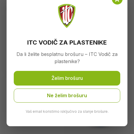
ITC VODIČ ZA PLASTENIKE
Da li želite besplatnu brošuru – ITC Vodič za
Samohodne
Kompresori
plastenike?
motokosačice
Želim brošuru
Ne želim brošuru
Vaš email koristimo isključivo za slanje brošure.