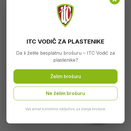
ITC VODIČ ZA PLASTENIKE
Da li želite besplatnu brošuru – ITC Vodič za
Samohodne
Kompresori
plastenike?
motokosačice
Želim brošuru
Ne želim brošuru
Vaš email koristimo isključivo za slanje brošure.