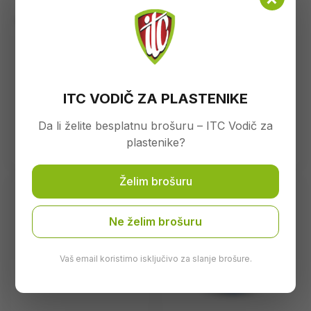
ITC VODIČ ZA PLASTENIKE
Da li želite besplatnu brošuru – ITC Vodič za
Samohodne
Kompresori
plastenike?
motokosačice
Želim brošuru
Ne želim brošuru
Vaš email koristimo isključivo za slanje brošure.