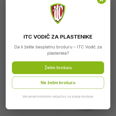
ITC VODIČ ZA PLASTENIKE
Da li želite besplatnu brošuru – ITC Vodič za
Samohodne
Kompresori
plastenike?
motokosačice
Želim brošuru
Ne želim brošuru
Vaš email koristimo isključivo za slanje brošure.