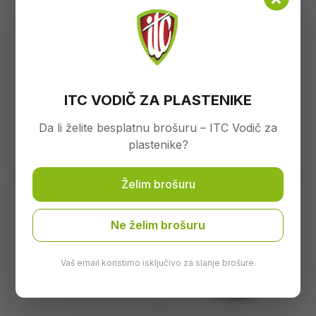
ITC VODIČ ZA PLASTENIKE
Da li želite besplatnu brošuru – ITC Vodič za
Samohodne
Kompresori
plastenike?
motokosačice
Želim brošuru
Ne želim brošuru
Vaš email koristimo isključivo za slanje brošure.