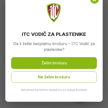
ITC VODIČ ZA PLASTENIKE
Da li želite besplatnu brošuru – ITC Vodič za
Samohodne
Kompresori
plastenike?
motokosačice
Želim brošuru
Ne želim brošuru
Vaš email koristimo isključivo za slanje brošure.