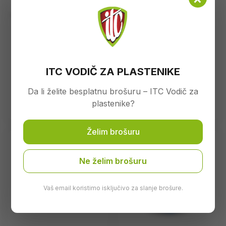
ITC VODIČ ZA PLASTENIKE
Da li želite besplatnu brošuru – ITC Vodič za
Samohodne
Kompresori
plastenike?
motokosačice
Želim brošuru
Ne želim brošuru
Vaš email koristimo isključivo za slanje brošure.