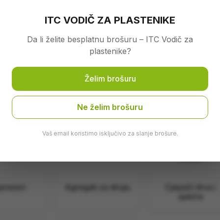
ITC VODIČ ZA PLASTENIKE
Da li želite besplatnu brošuru – ITC Vodič za
plastenike?
rne pile
Motori
Motokopačice
Želim brošuru
Ne želim brošuru
Vaš email koristimo isključivo za slanje brošure.
presori
Agregati za struju
Cjepači drva i
sjekire