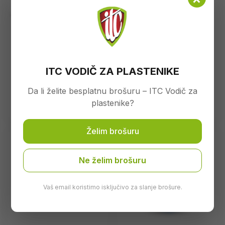
ITC VODIČ ZA PLASTENIKE
Da li želite besplatnu brošuru – ITC Vodič za
Samohodne
Kompresori
plastenike?
motokosačice
Želim brošuru
Ne želim brošuru
Vaš email koristimo isključivo za slanje brošure.