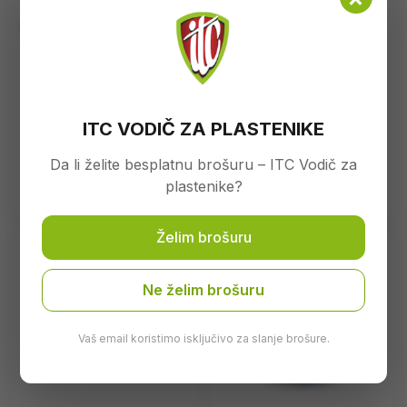
ITC VODIČ ZA PLASTENIKE
Da li želite besplatnu brošuru – ITC Vodič za
Samohodne
Kompresori
plastenike?
motokosačice
Želim brošuru
Ne želim brošuru
Vaš email koristimo isključivo za slanje brošure.