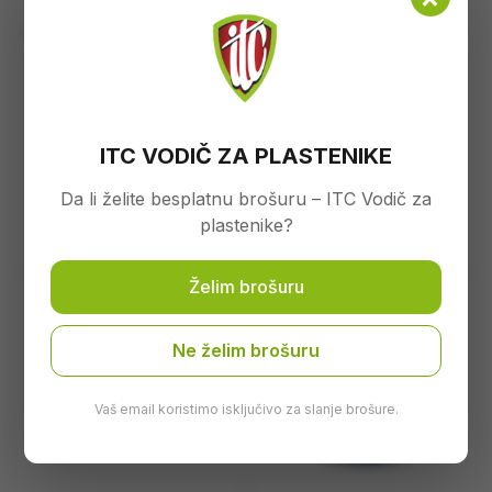
ITC VODIČ ZA PLASTENIKE
Da li želite besplatnu brošuru – ITC Vodič za
Samohodne
Kompresori
plastenike?
motokosačice
Želim brošuru
Ne želim brošuru
Vaš email koristimo isključivo za slanje brošure.