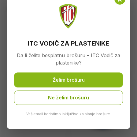
ITC VODIČ ZA PLASTENIKE
Da li želite besplatnu brošuru – ITC Vodič za
Samohodne
Kompresori
plastenike?
motokosačice
Želim brošuru
Ne želim brošuru
Vaš email koristimo isključivo za slanje brošure.