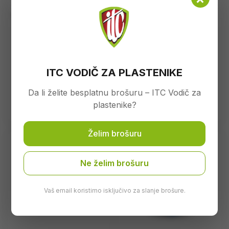
ITC VODIČ ZA PLASTENIKE
Da li želite besplatnu brošuru – ITC Vodič za
Samohodne
Kompresori
plastenike?
motokosačice
Želim brošuru
Ne želim brošuru
Vaš email koristimo isključivo za slanje brošure.