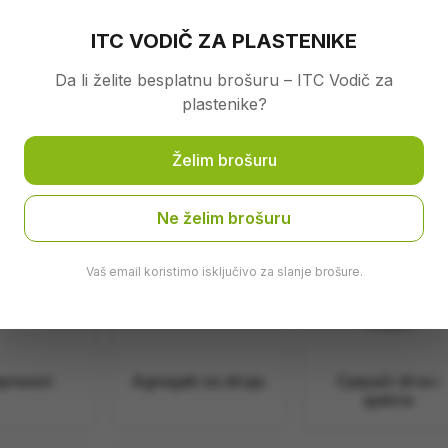
ITC VODIČ ZA PLASTENIKE
Da li želite besplatnu brošuru – ITC Vodič za
plastenike?
rne pile
Motori
Motokopačice
Želim brošuru
Ne želim brošuru
Vaš email koristimo isključivo za slanje brošure.
presori
Agregati za struju
Cjepači drva i
sjekire