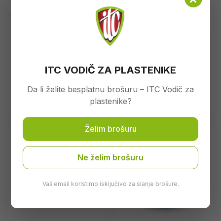
ITC VODIČ ZA PLASTENIKE
Da li želite besplatnu brošuru – ITC Vodič za
Samohodne
Kompresori
plastenike?
motokosačice
Želim brošuru
Ne želim brošuru
Vaš email koristimo isključivo za slanje brošure.