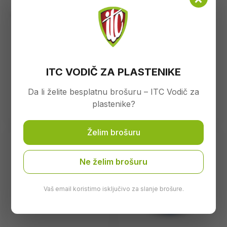
ITC VODIČ ZA PLASTENIKE
Da li želite besplatnu brošuru – ITC Vodič za
Samohodne
Kompresori
plastenike?
motokosačice
Želim brošuru
Ne želim brošuru
Vaš email koristimo isključivo za slanje brošure.