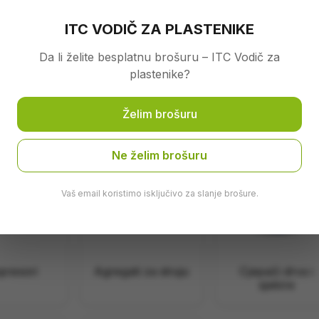
ITC VODIČ ZA PLASTENIKE
Da li želite besplatnu brošuru – ITC Vodič za
plastenike?
rne pile
Motori
Motokopačice
Želim brošuru
Ne želim brošuru
Vaš email koristimo isključivo za slanje brošure.
presori
Agregati za struju
Cjepači drva i
sjekire